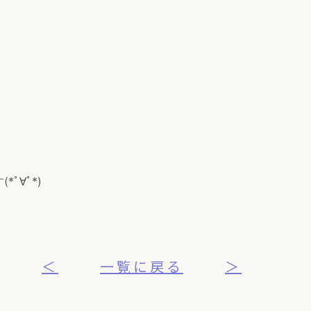
ﾟ∀ﾟ*)
＜
一覧に戻る
＞