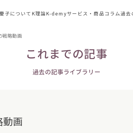
慶子について
K理論
K-demy
サービス・商品
コラム
過去
 朝の戦略動画
これまでの記事
過去の記事ライブラリー
戦略動画