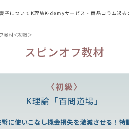
慶子について
K理論
K-demy
サービス・商品
コラム
過去
フ教材＜初級＞
スピンオフ教材
〈初級〉
K理論「百問道場」
完璧に使いこなし機会損失を激減させる！特