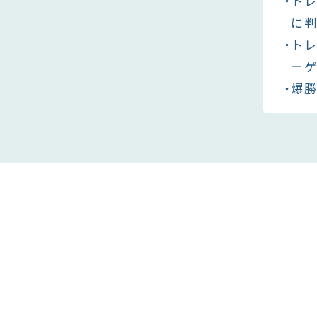
ト
に
ト
ー
爆